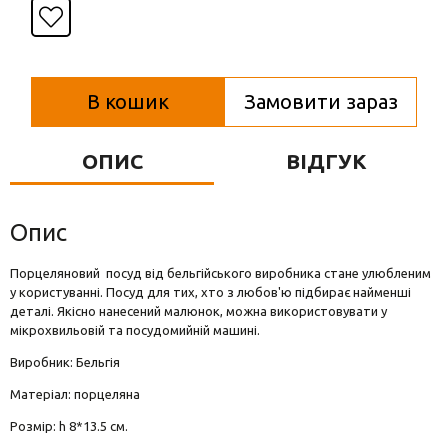
Вази для квітів
Фігурки та статуетки
Підноси
В кошик
Замовити зараз
ОПИС
ВІДГУК
Опис
Порцеляновий посуд від бельгійського виробника стане улюбленим
у користуванні. Посуд для тих, хто з любов'ю підбирає найменші
деталі. Якісно нанесений малюнок, можна використовувати у
мікрохвильовій та посудомийній машині.
Виробник: Бельгія
Матеріал: порцеляна
Розмір: h 8*13.5 см.