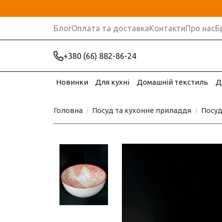
Блог
Оплата та доставка
Контакти
Про нас
Б
+380 (66) 882-86-24
Новинки
Для кухні
Домашній текстиль
Д
Головна
Посуд та кухонне приладдя
Посу