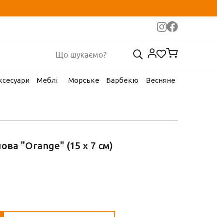
ксесуари
Меблі
Морське
Барбекю
Весняне
ва "Orange" (15 х 7 см)