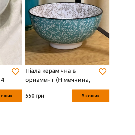
Піала керамічна в
Піала в
14
орнамент (Німеччина,
коричне
7.5*16 см)
керамік
550 грн
220 грн
кошик
В кошик