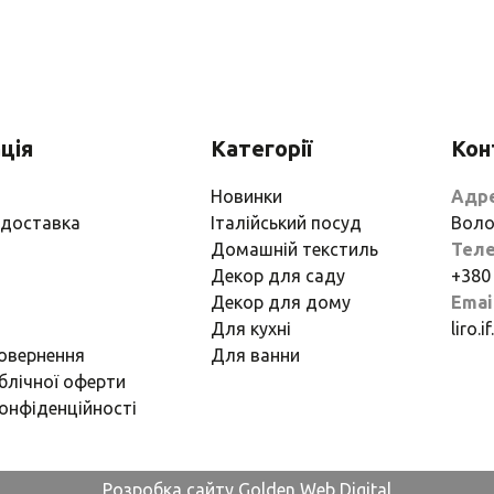
ція
Категорії
Кон
Новинки
Адр
 доставка
Італійський посуд
Воло
Домашній текстиль
Тел
Декор для саду
+380
Декор для дому
Emai
Для кухні
liro.
повернення
Для ванни
блічної оферти
онфіденційності
Розробка сайту Golden Web Digital