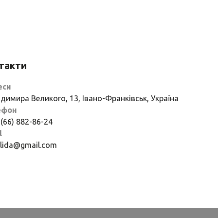
такти
еси
димира Великого, 13, Івано-Франківськ, Україна
ефон
 (66) 882-86-24
l
if.lida@gmail.com