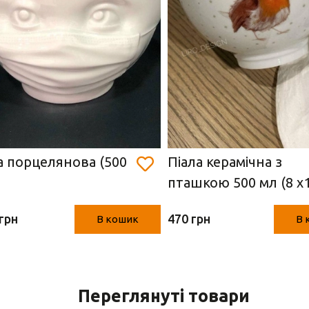
а порцелянова (500
Піала керамічна з
пташкою 500 мл (8 х
см)
грн
470 грн
В кошик
В 
Переглянуті товари