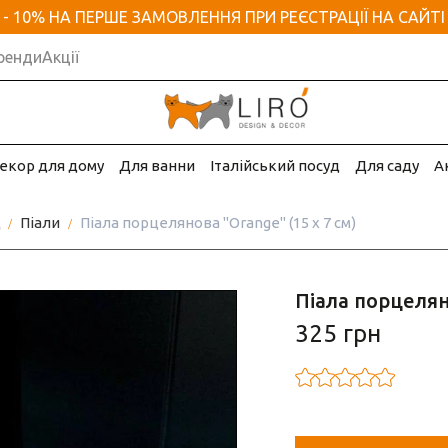
- 10% НА ПЕРШЕ ЗАМОВЛЕННЯ ПРИ РЕЄСТРАЦІЇ НА САЙТІ
ренди
Акції
екор для дому
Для ванни
Італійський посуд
Для саду
А
д
Піали
Піала порцелянова "Orange" (15 х 7 см)
Піала порцеляно
325 грн