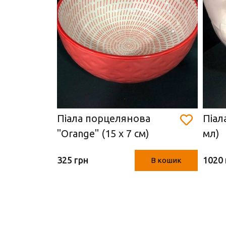
Піала порцелянова
Піал
"Orange" (15 х 7 см)
мл)
В кошик
325 грн
1020 
В кошик