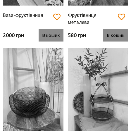
Ваза-фруктівниця
Фруктівниця
металева
2000 грн
580 грн
В кошик
В кошик