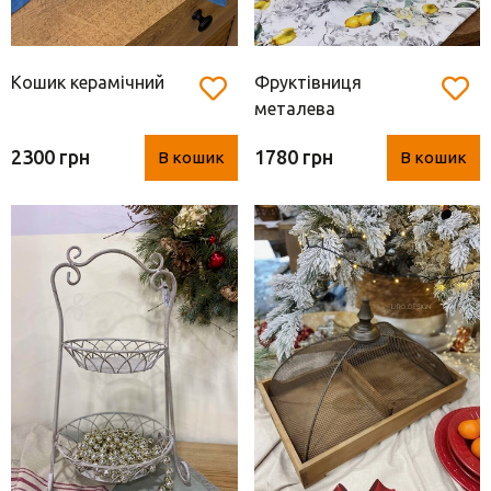
Кошик керамічний
Фруктівниця
металева
2300 грн
1780 грн
В кошик
В кошик