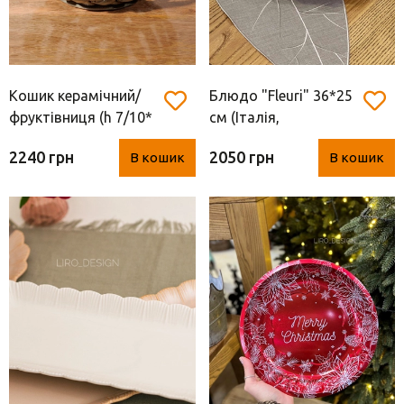
Вази для квітів
Фігурки та статуетки
Підноси
Кошик керамічний/
Блюдо "Fleuri" 36*25
фруктівниця (h 7/10*
см (Італія,
d 19.5 *21 см)
порцеляна)
2240 грн
2050 грн
В кошик
В кошик