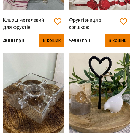
Кльош металевий
Фруктівниця з
для фруктів
кришкою
(Фруктівниця)
4000 грн
5900 грн
В кошик
В кошик