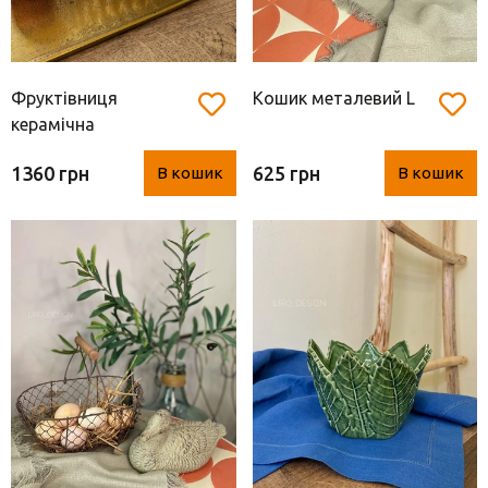
Фруктівниця
Кошик металевий L
керамічна
1360 грн
625 грн
В кошик
В кошик