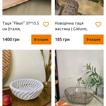
Таця "Fleuri" 37*15.5
Новорічна таця
см (Італія,
жестяна ( G.Wurm,
порцеляна)
26*3 см)
1400 грн
185 грн
В кошик
В кошик