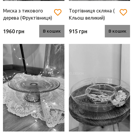
Миска з тикового
Тортівниця скляна (
дерева (Фруктівниця)
Кльош великий)
1960 грн
915 грн
В кошик
В кошик