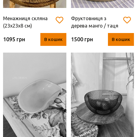
Менажниця скляна
Фруктовниця з
(23х23х8 см)
дерева манго / таця
(25*20 см)
1095 грн
1500 грн
В кошик
В кошик