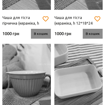
Чаша для тіста
Чаша для тіста
гірчична (кераміка, h
(кераміка, h 12*18*24
12*18*24 см)
см) бордовий
1000 грн
1000 грн
В кошик
В кошик