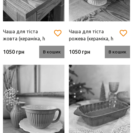
Вази для квітів
Фігурки та статуетки
Підноси
Чаша для тіста
Чаша для тіста
жовта (кераміка, h
рожева (кераміка, h
12*18*24 см)
12*18*24 см)
1050 грн
1050 грн
В кошик
В кошик