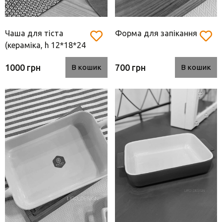
Чаша для тіста
Форма для запікання
(кераміка, h 12*18*24
см)
1000 грн
700 грн
В кошик
В кошик