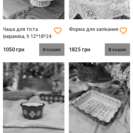
Чаша для тіста
Форма для запікання
(кераміка, h 12*18*24
см)
1050 грн
1825 грн
В кошик
В кошик