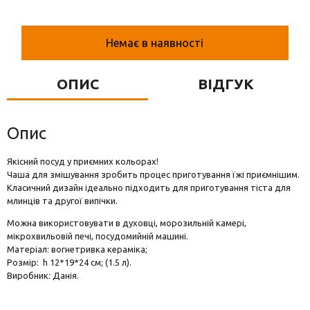
Вази для квітів
Фігурки та статуетки
Немає в наявності
Підноси
ОПИС
ВІДГУК
Опис
Якісний посуд у приємних кольорах!
Чаша для змішування зробить процес приготування їжі приємнішим.
Класичний дизайн ідеально підходить для приготування тіста для
млинців та другої випічки.
Можна використовувати в духовці, морозильній камері,
мікрохвильовій печі, посудомийній машині.
Матеріал: вогнетривка кераміка;
Розмір: h 12*19*24 см; (1.5 л).
Виробник: Данія.