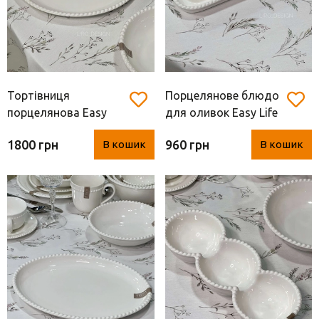
Тортівниця
Порцелянове блюдо
порцелянова Easy
для оливок Easy Life
Life "Tiffany" (32 см)
Tiffany (30.5*12 см)
1800 грн
960 грн
В кошик
В кошик