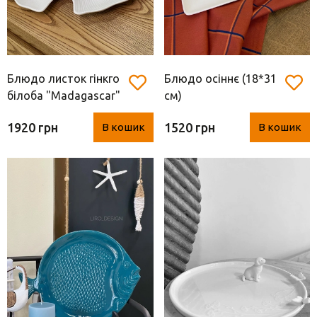
Блюдо листок гінкго
Блюдо осіннє (18*31
білоба "Madagascar"
см)
біле ( Easy Life, 35*29
1920 грн
1520 грн
В кошик
В кошик
см)