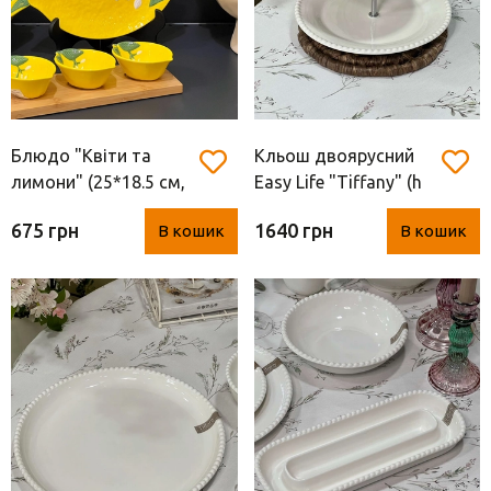
Блюдо "Квіти та
Кльош двоярусний
лимони" (25*18.5 см,
Easy Life "Tiffany" (h
Італія, порцеляна)
23.5* d 16/21 см)
675 грн
1640 грн
В кошик
В кошик