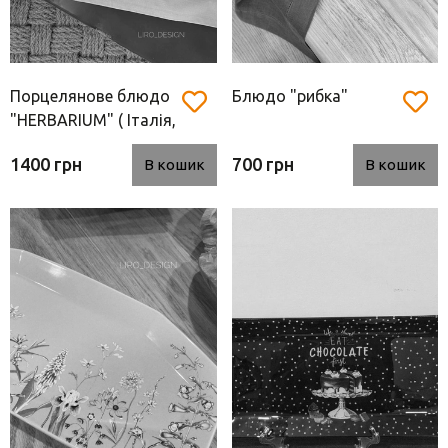
Порцелянове блюдо
Блюдо "рибка"
"HERBARIUM" ( Італія,
36.5*16 см)
1400 грн
700 грн
В кошик
В кошик