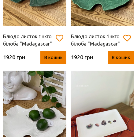
Блюдо листок гінкго
Блюдо листок гінкго
білоба "Madagascar"
білоба "Madagascar"
зелене ( Easy Life,
бірюза ( Easy Life,
1920 грн
1920 грн
В кошик
В кошик
35*29 см)
35*29 см)