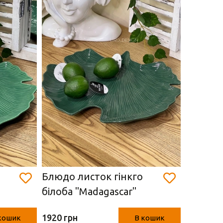
Блюдо листок гінкго
Менаж
білоба "Madagascar"
порцеля
*29
зелене ( Easy Life, 35*29
Tiffany 
1920 грн
1425 грн
кошик
В кошик
см)
см)