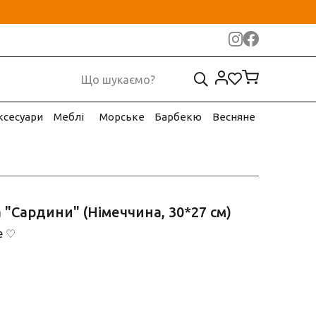
ксесуари
Меблі
Морське
Барбекю
Весняне
 "Сардини" (Німеччина, 30*27 см)
e ♡