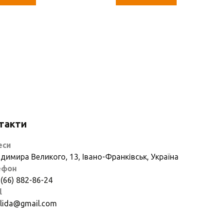
такти
еси
димира Великого, 13, Івано-Франківськ, Україна
ефон
 (66) 882-86-24
l
if.lida@gmail.com