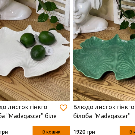
о листок гінкго
Блюдо листок гінкго
ба "Madagascar" біле
білоба "Madagascar"
y Life, 35*29 см)
бірюза ( Easy Life, 35
грн
1920 грн
В кошик
В 
см)