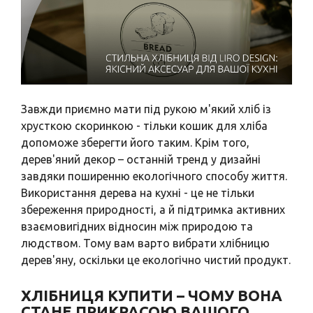
Вази для квітів
Фігурки та статуетки
Підноси
Завжди приємно мати під рукою м'який хліб із
хрусткою скоринкою - тільки кошик для хліба
допоможе зберегти його таким. Крім того,
дерев'яний декор – останній тренд у дизайні
завдяки поширенню екологічного способу життя.
Використання дерева на кухні - це не тільки
збереження природності, а й підтримка активних
взаємовигідних відносин між природою та
людством. Тому вам варто вибрати хлібницю
дерев'яну, оскільки це екологічно чистий продукт.
ХЛІБНИЦЯ КУПИТИ – ЧОМУ ВОНА
СТАНЕ ПРИКРАСОЮ ВАШОГО