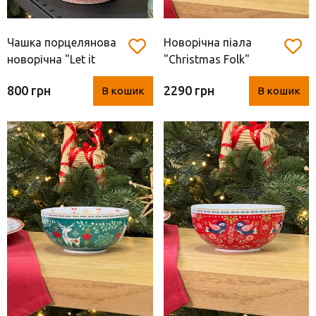
Чашка порцелянова
Новорічна піала
новорічна "Let it
"Christmas Folk"
snow" з пташкою
(порцеляна, Easy Life,
800 грн
2290 грн
В кошик
В кошик
(Easy Life, 400 мл)
22.5 см)