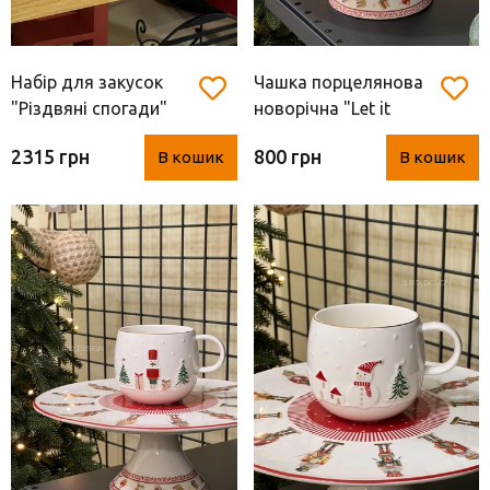
Набір для закусок
Чашка порцелянова
"Різдвяні спогади"
новорічна "Let it
(порцеляна, Італія)
snow" з Сантою (Easy
2315 грн
800 грн
В кошик
В кошик
Life, 400 мл)