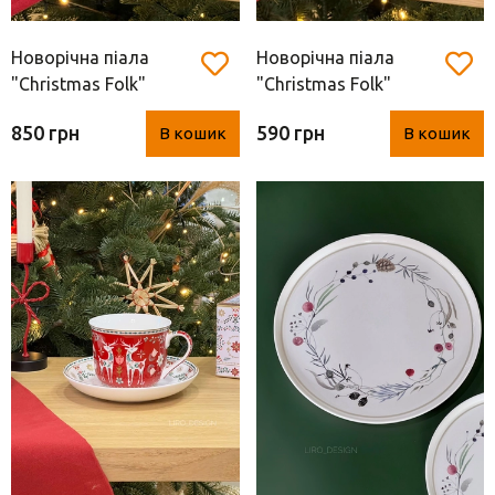
Новорічна піала
Новорічна піала
"Christmas Folk"
"Christmas Folk"
(порцеляна, Easy Life,
(порцеляна, Easy Life,
850 грн
590 грн
В кошик
В кошик
15 см)
12 см)