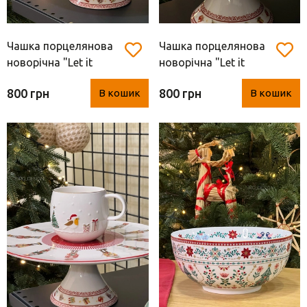
Чашка порцелянова
Чашка порцелянова
новорічна "Let it
новорічна "Let it
snow" з лускунчиком
snow" зі сніговиком
800 грн
800 грн
В кошик
В кошик
(Easy Life, 400 мл)
(Easy Life, 400 мл)