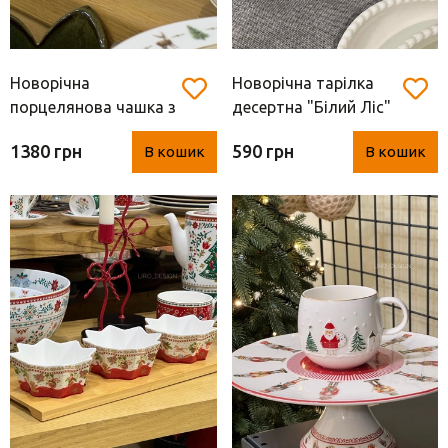
Новорічна
Новорічна тарілка
порцелянова чашка з
десертна "Білий Ліс"
блюдцем "Білий ліс"
(Easy Life, d 19 см)
1380 грн
590 грн
В кошик
В кошик
(Easy Life, 400 мл)