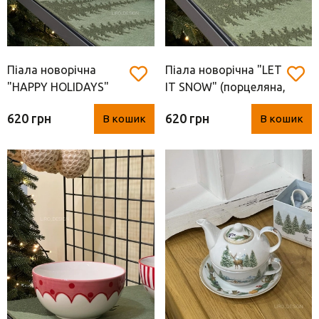
Піала новорічна
Піала новорічна "LET
"HAPPY HOLIDAYS"
IT SNOW" (порцеляна,
(порцеляна,
Нідерланди, 14.5*7
620 грн
620 грн
В кошик
В кошик
Нідерланди, 14.5*7
см)
см)