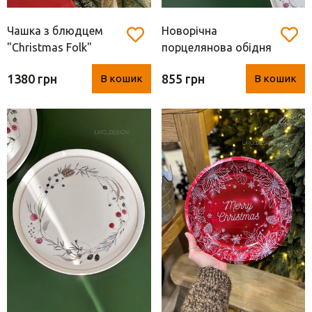
Чашка з блюдцем
Новорічна
"Christmas Folk"
порцелянова обідня
(порцеляна, Easy Life,
тарілка "Nordala"
1380 грн
855 грн
В кошик
В кошик
400 мл)
Boltze home (
кераміка, 2*26 см)