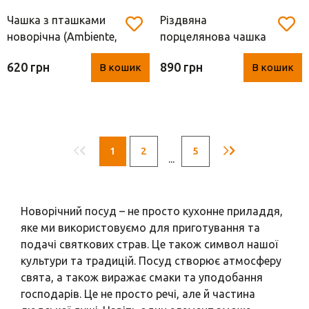
Чашка з пташками
Різдвяна
новорічна (Ambiente,
порцелянова чашка
400 мл)
"Christmas village"
620 грн
890 грн
В кошик
В кошик
(Easy Life, порцеляна,
350 мл)
1
2
5
...
Новорічний посуд – не просто кухонне приладдя,
яке ми використовуємо для приготування та
подачі святкових страв. Це також символ нашої
культури та традицій. Посуд створює атмосферу
свята, а також виражає смаки та уподобання
господарів. Це не просто речі, але й частина