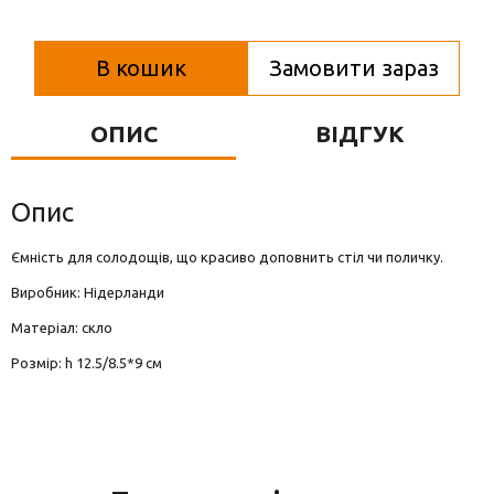
Вази для квітів
Фігурки та статуетки
В кошик
Замовити зараз
Підноси
ОПИС
ВІДГУК
Опис
Ємність для солодощів, що красиво доповнить стіл чи поличку.
Виробник: Нідерланди
Матеріал: скло
Розмір: h 12.5/8.5*9 см