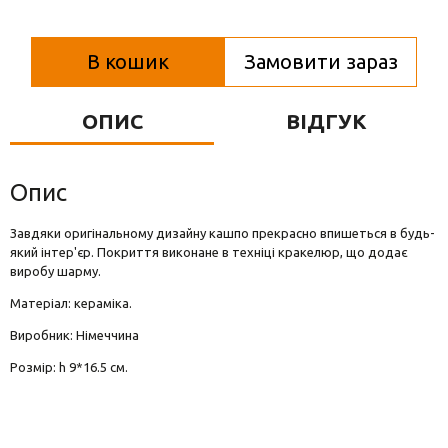
Вази для квітів
Фігурки та статуетки
В кошик
Замовити зараз
Підноси
ОПИС
ВІДГУК
Опис
Завдяки оригінальному дизайну кашпо прекрасно впишеться в будь-
який інтер'єр. Покриття виконане в техніці кракелюр, що додає
виробу шарму.
Матеріал: кераміка.
Виробник: Німеччина
Розмір: h 9*16.5 см.