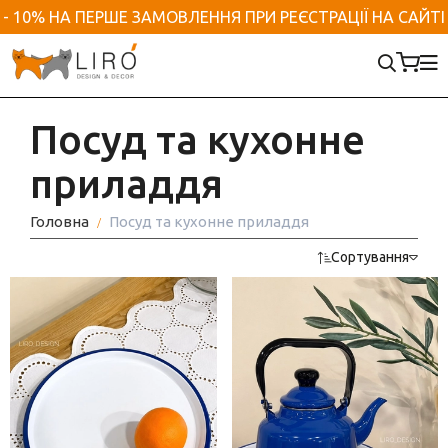
- 10% НА ПЕРШЕ ЗАМОВЛЕННЯ ПРИ РЕЄСТРАЦІЇ НА САЙТІ
Аксесуари та приладдя для ванної
Посуд та кухонне приладдя
Домашній текстиль
Новорічний декор
Італійський посуд
Декор для дому
Декор для саду
Посуд
Скатертини на стіл
Ялинкові прикраси
Рамки для фотографій
Марсельске мило
Італійські чашки
Садові фігурки та штекери
Посуд та кухонне
Ємності для зберігання
Підтарільники
Новорічні фігурки
Аромати для дому
Дозатор для мила
Італійські тарілки
Садові меблі, гамаки
приладдя
Набори для спецій
Доріжки на стіл
Новорічний посуд
Килимки
Рушники та халати
Тортівниці та блюда
Для птахів
Головна
Посуд та кухонне приладдя
Маслянка
Кухонні рушники
Новорічний декор для дому
Гачки/ вішаки
Ємності та підставки
Вуличні гірлянди
Сортування
Глечики
Наволочки декоративні
Гірлянди
Ключниці
Піали Італія
Кашпо вуличні / для саду
Посуд для фруктів
Серветки на стіл
Хвоя
Декоративні клітки
Порцелянові чайники
Догляд за рослинами
Форма для випічки
Пледи
Новорічний текстиль
Кашпо для вазонів
Порцелянові набори
Цукорниця
Кухонні рукавиці, прихватки, фартухи
Новорічні свічки
Ліхтарі декоративні
Серветниці та серветки
Хлібниці текстильні
Солом'яні іграшки
Органайзери