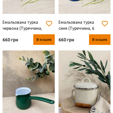
Емальована турка
Емальована турка
червона (Туреччина,
синя (Туреччина, 6
6 чашок, метал)
чашок, метал)
660 грн
660 грн
В кошик
В кошик