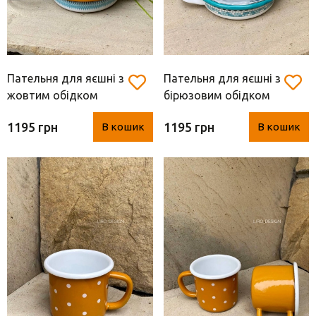
Пательня для яєшні з
Пательня для яєшні з
жовтим обідком
бірюзовим обідком
(Туреччина, метал, d
(Туреччина, метал, d
1195 грн
1195 грн
В кошик
В кошик
17* 4.5* 22 см)
17* 4.5* 22 см)