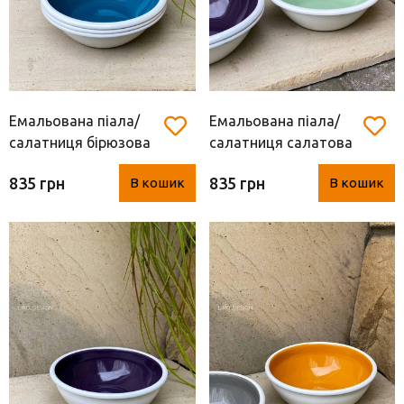
Емальована піала/
Емальована піала/
салатниця бірюзова
салатниця салатова
М (Туреччина, метал,
М (Туреччина, метал,
835 грн
835 грн
В кошик
В кошик
d 21* 6 см)
d 21* 6 см)