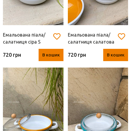
Емальована піала/
Емальована піала/
салатниця сіра S
салатниця салатова
(Туреччина, метал, d
S (Туреччина, метал,
720 грн
720 грн
В кошик
В кошик
17*5.5 см)
d 17*5.5 см)