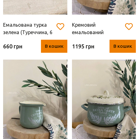
Емальована турка
Кремовий
зелена (Туреччина, 6
емальований
чашок, метал)
бідончик з ручкою
660 грн
1195 грн
В кошик
В кошик
(Туреччина, метал,
1.4 л)