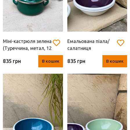
Міні-кастрюля зелена
Емальована піала/
(Туреччина, метал, 12
салатниця
см)
баклажанова М
835 грн
835 грн
В кошик
В кошик
(Туреччина, метал, d
21* 6 см)