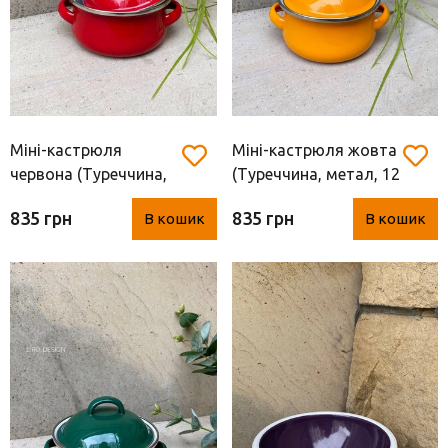
Вази для квітів
Фігурки та статуетки
Підноси
Міні-кастрюля
Міні-кастрюля жовта
червона (Туреччина,
(Туреччина, метал, 12
метал, 12 см)
см)
835 грн
835 грн
В кошик
В кошик