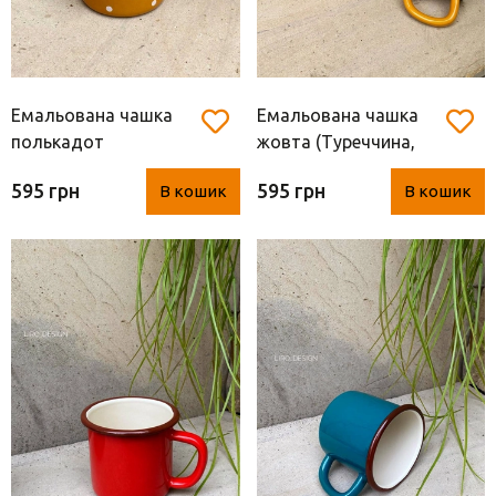
Емальована чашка
Емальована чашка
полькадот
жовта (Туреччина,
(Туреччина, 400 мл)
400 мл)
595 грн
595 грн
В кошик
В кошик