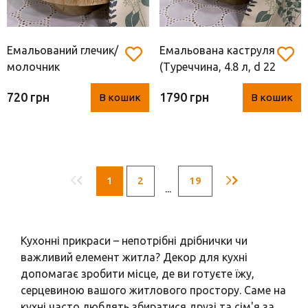
Емальований глечик/
Емальована каструля
молочник
(Туреччина, 4.8 л, d 22
(Туреччина, метал,
см)
720 грн
1790 грн
В кошик
В кошик
0.9 л)
1
2
19
...
Кухонні прикраси – непотрібні дрібнички чи
важливий елемент житла? Декор для кухні
допомагає зробити місце, де ви готуєте їжу,
серцевиною вашого житлового простору. Саме на
кухні часто люблять збиратися друзі та сім'я за