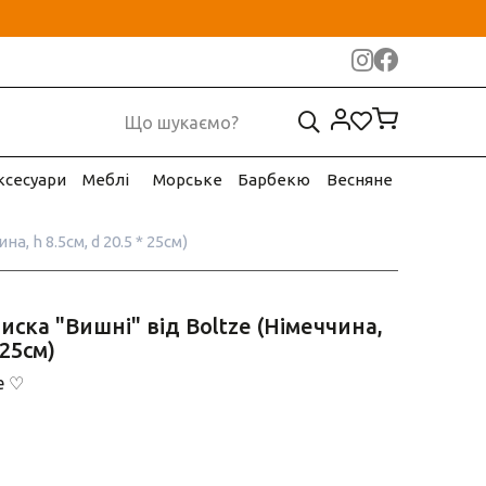
ксесуари
Меблі
Морське
Барбекю
Весняне
, h 8.5см, d 20.5 * 25см)
ска "Вишні" від Boltze (Німеччина,
 25см)
e ♡