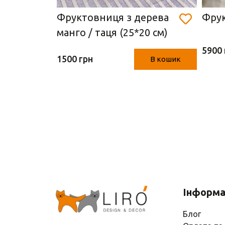
й/
Фруктовниця з дерева
Фрук
10* d
манго / таця (25*20 см)
5900 
1500 грн
В кошик
В кошик
Інформа
Блог