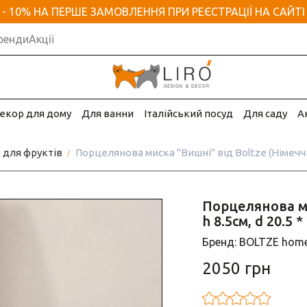
- 10% НА ПЕРШЕ ЗАМОВЛЕННЯ ПРИ РЕЄСТРАЦІЇ НА САЙТІ
ренди
Акції
екор для дому
Для ванни
Італійський посуд
Для саду
А
 для фруктів
Порцелянова миска "Вишні" від Boltze (Німеччина
Порцелянова ми
h 8.5см, d 20.5 *
Бренд: BOLTZE hom
2050 грн