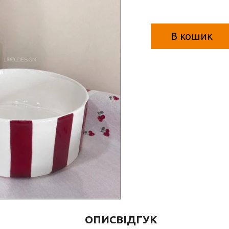
В кошик
ОПИС
ВІДГУК