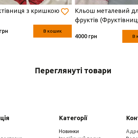
тівниця з кришкою
Кльош металевий д
фруктів (Фруктівниц
грн
В кошик
4000 грн
В 
Переглянуті товари
ція
Категорії
Кон
Новинки
Адр