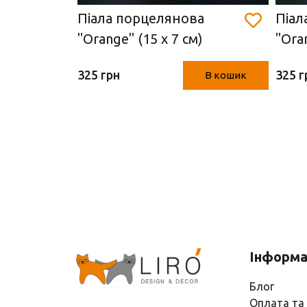
Піала порцелянова
Піал
"Orange" (15 х 7 см)
"Oran
В кошик
325 грн
325 г
В кошик
Інформа
Блог
Оплата та