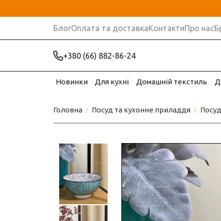
Блог
Оплата та доставка
Контакти
Про нас
Б
+380 (66) 882-86-24
Новинки
Для кухні
Домашній текстиль
Д
Головна
Посуд та кухонне приладдя
Посу