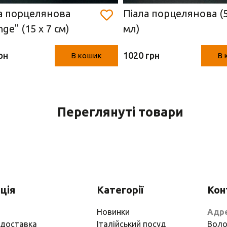
а порцелянова
Піала порцелянова (
ge" (15 х 7 см)
мл)
рн
1020 грн
В кошик
В 
Переглянуті товари
ція
Категорії
Кон
Новинки
Адр
 доставка
Італійський посуд
Воло