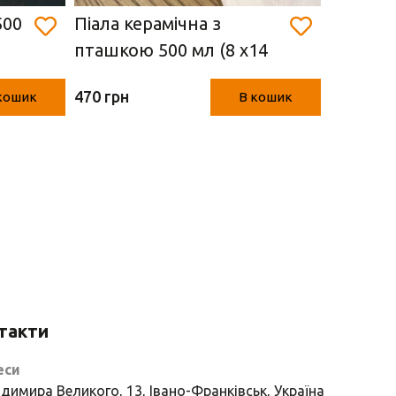
500
Піала керамічна з
Піала в
пташкою 500 мл (8 х14
коричне
см)
керамік
470 грн
220 грн
кошик
В кошик
такти
еси
димира Великого, 13, Івано-Франківськ, Україна