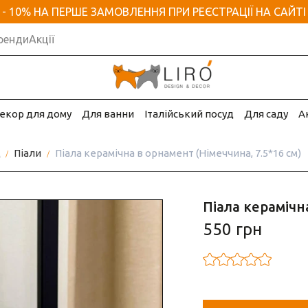
- 10% НА ПЕРШЕ ЗАМОВЛЕННЯ ПРИ РЕЄСТРАЦІЇ НА САЙТІ
ренди
Акції
екор для дому
Для ванни
Італійський посуд
Для саду
А
д
Піали
Піала керамічна в орнамент (Німеччина, 7.5*16 см)
Піала керамічн
550 грн