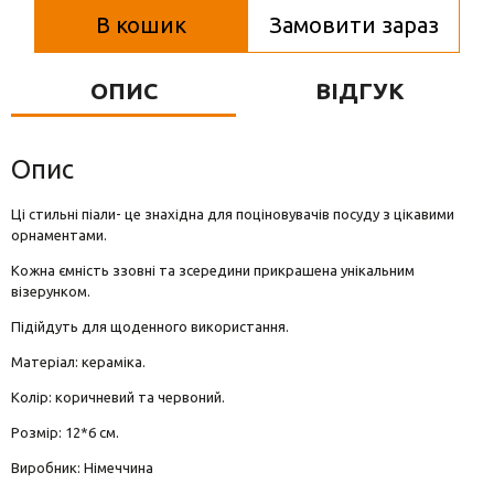
Вази для квітів
В кошик
Замовити зараз
Фігурки та статуетки
ОПИС
ВІДГУК
Підноси
Опис
Ці стильні піали- це знахідна для поціновувачів посуду з цікавими
орнаментами.
Кожна ємність ззовні та зсередини прикрашена унікальним
візерунком.
Підійдуть для щоденного використання.
Матеріал: кераміка.
Колір: коричневий та червоний.
Розмір: 12*6 см.
Виробник: Німеччина