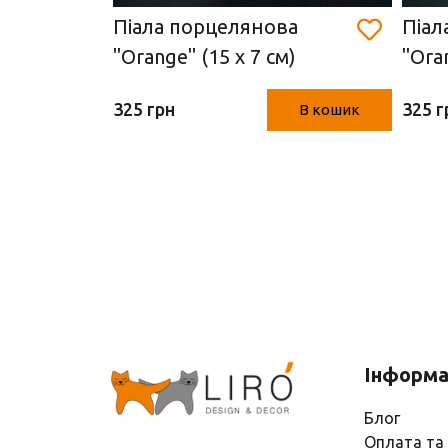
Піала порцелянова
Піал
"Orange" (15 х 7 см)
"Oran
В кошик
325 грн
325 г
В кошик
Інформа
Блог
Оплата та