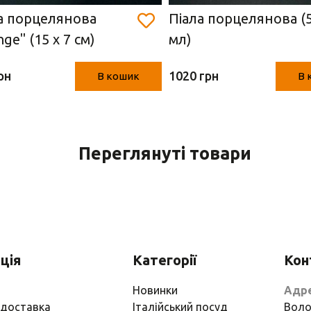
а порцелянова
Піала порцелянова (
ge" (15 х 7 см)
мл)
рн
1020 грн
В кошик
В 
Переглянуті товари
ція
Категорії
Кон
Новинки
Адр
 доставка
Італійський посуд
Воло