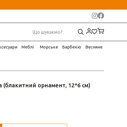
ксесуари
Меблі
Морське
Барбекю
Весняне
а (блакитний орнамент, 12*6 см)