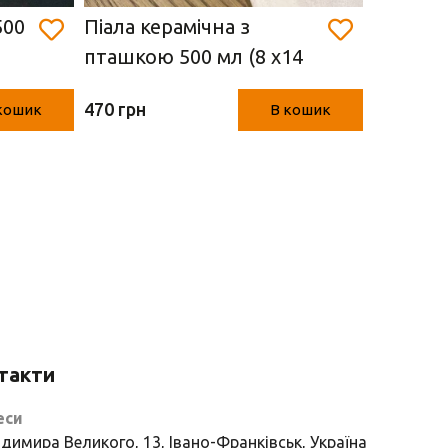
500
Піала керамічна з
Піала к
пташкою 500 мл (8 х14
орнамен
см)
7.5*16 с
470 грн
550 грн
кошик
В кошик
такти
еси
димира Великого, 13, Івано-Франківськ, Україна