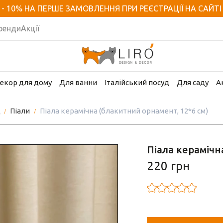
- 10% НА ПЕРШЕ ЗАМОВЛЕННЯ ПРИ РЕЄСТРАЦІЇ НА САЙТІ
ренди
Акції
екор для дому
Для ванни
Італійський посуд
Для саду
А
д
Піали
Піала керамічна (блакитний орнамент, 12*6 см)
Піала керамічн
220 грн