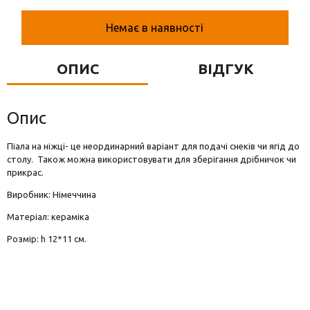
Вази для квітів
Немає в наявності
Фігурки та статуетки
Підноси
ОПИС
ВІДГУК
Опис
Піала на ніжці- це неординарний варіант для подачі снеків чи ягід до
столу. Також можна використовувати для зберігання дрібничок чи
прикрас.
Виробник: Німеччина
Матеріал: кераміка
Розмір: h 12*11 см.