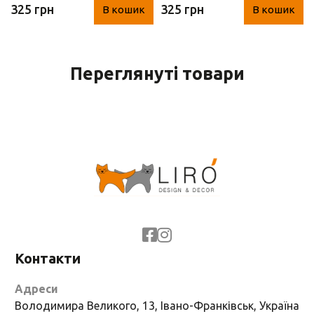
325 грн
325 грн
В кошик
В кошик
см)
7 см)
Переглянуті товари
Контакти
Адреси
Володимира Великого, 13, Івано-Франківськ, Україна