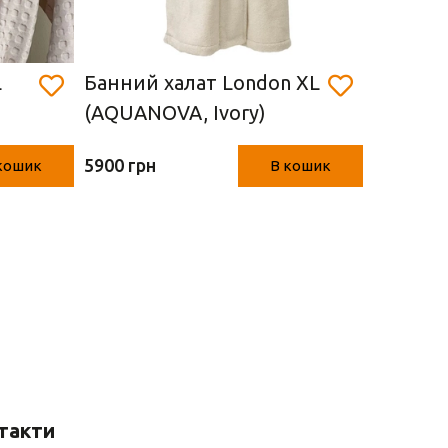
L
Банний халат London XL
Набір р
(AQUANOVA, Ivory)
(AQUANO
шт.)
5900 грн
4900 грн
кошик
В кошик
такти