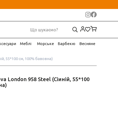
ксесуари
Меблі
Морське
Барбекю
Весняне
ій, 55*100 см, 100% бавовна)
a London 958 Steel (Сіиній, 55*100
на)