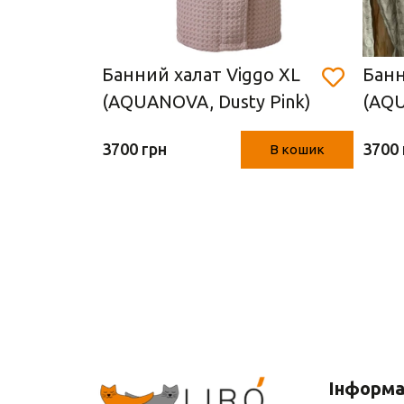
Банний халат Viggo XL
Банн
Синій,
(AQUANOVA, Dusty Pink)
(AQU
3700 грн
3700 
В кошик
В кошик
Інформа