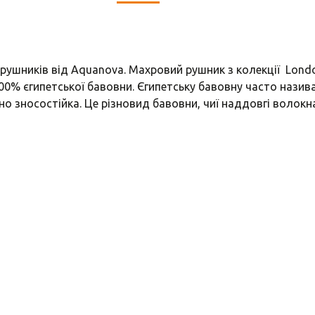
ушників від Aquanova. Махровий рушник з колекції Londo
100% єгипетської бавовни. Єгипетську бавовну часто назив
о зносостійка. Це різновид бавовни, чиї наддовгі волокн