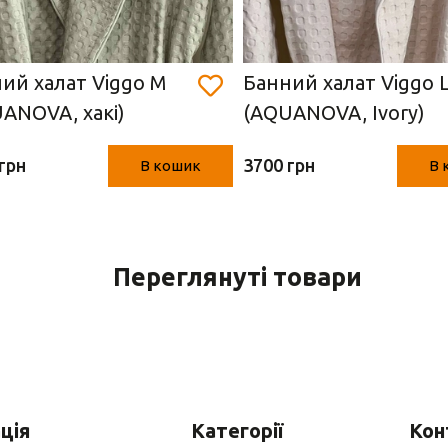
ий халат Viggo M
Банний халат Viggo 
ANOVA, хакі)
(AQUANOVA, Ivory)
грн
3700 грн
В кошик
В 
Переглянуті товари
ція
Категорії
Кон