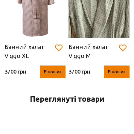
Банний халат
Банний халат
Viggo XL
Viggo M
(AQUANOVA,
(AQUANOVA,
3700 грн
3700 грн
В кошик
В кошик
Dusty Pink)
хакі)
Переглянуті товари