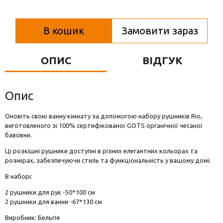
Вази для квітів
Фігурки та статуетки
В кошик
Замовити зараз
Підноси
ОПИС
ВІДГУК
Опис
Оновіть свою ванну кімнату за допомогою набору рушників Rio,
виготовленого зі 100% сертифікованої GOTS органічної чесаної
бавовни.
Ці розкішні рушники доступні в різних елегантних кольорах та
розмірах, забезпечуючи стиль та функціональність у вашому домі.
В наборі:
2 рушники для рук -50*100 см
2 рушники для ванни -67*130 см
Виробник: Бельгія