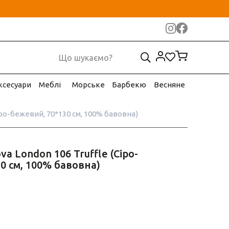
ксесуари
Меблі
Морське
Барбекю
Весняне
іро-бежевий, 70*130 см, 100% бавовна)
a London 106 Truffle (Сіро-
0 см, 100% бавовна)