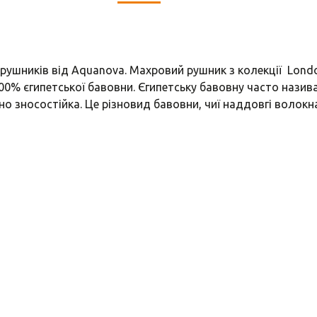
ушників від Aquanova. Махровий рушник з колекції Londo
100% єгипетської бавовни. Єгипетську бавовну часто назив
о зносостійка. Це різновид бавовни, чиї наддовгі волокн