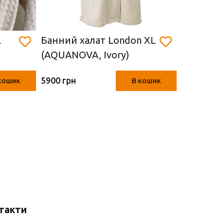
L
Банний халат London XL
Набір р
(AQUANOVA, Ivory)
(AQUANO
шт.)
5900 грн
4900 грн
кошик
В кошик
такти