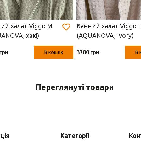
ий халат Viggo M
Банний халат Viggo 
ANOVA, хакі)
(AQUANOVA, Ivory)
грн
3700 грн
В кошик
В 
Переглянуті товари
ція
Категорії
Кон