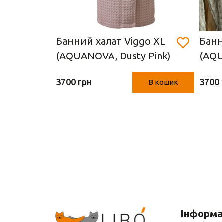
Банний халат Viggo XL
Банн
Синій,
(AQUANOVA, Dusty Pink)
(AQU
3700 грн
3700 
В кошик
В кошик
Інформа