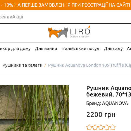
- 10% НА ПЕРШЕ ЗАМОВЛЕННЯ ПРИ РЕЄСТРАЦІЇ НА САЙТІ
ренди
Акції
екор для дому
Для ванни
Італійський посуд
Для саду
А
Рушники та халати
Рушник Aquanova London 106 Truffle (С
Рушник Aquanov
бежевий, 70*13
Бренд: AQUANOVA
2200 грн