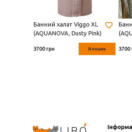
Банний халат Viggo XL
Банн
Синій,
(AQUANOVA, Dusty Pink)
(AQU
3700 грн
3700 
В кошик
В кошик
Інформа