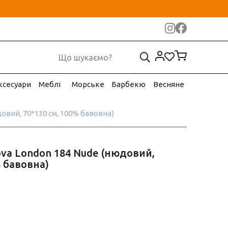
ксесуари
Меблі
Морське
Барбекю
Весняне
овий, 70*130 см, 100% бавовна)
va London 184 Nude (нюдовий,
% бавовна)