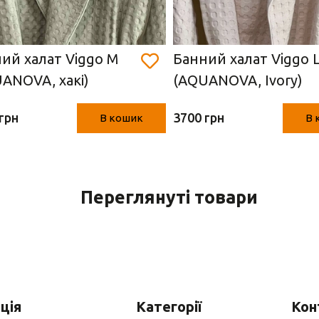
ий халат Viggo M
Банний халат Viggo 
ANOVA, хакі)
(AQUANOVA, Ivory)
грн
3700 грн
В кошик
В 
Переглянуті товари
ція
Категорії
Кон