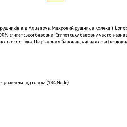
ушників від Aquanova. Махровий рушник з колекції Londo
100% єгипетської бавовни. Єгипетську бавовну часто назив
о зносостійка. Це різновид бавовни, чиї наддовгі волокн
із рожевим підтоном (184 Nude)