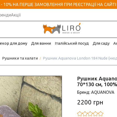
- 10% НА ПЕРШЕ ЗАМОВЛЕННЯ ПРИ РЕЄСТРАЦІЇ НА САЙТІ
ренди
Акції
екор для дому
Для ванни
Італійський посуд
Для саду
А
Рушники та халати
Рушник Aquanova London 184 Nude (нюд
Рушник Aquano
70*130 см, 100
Бренд: AQUANOVA
2200 грн