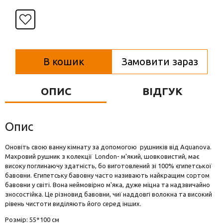
Вази для квітів
Фігурки та статуетки
Підноси
В кошик
Замовити зараз
ОПИС
ВІДГУК
Опис
Оновіть свою ванну кімнату за допомогою рушників від Aquanova.
Махровий рушник з колекції London- м'який, шовковистий, має
високу поглинаючу здатність, бо виготовлений зі 100% єгипетської
бавовни. Єгипетську бавовну часто називають найкращим сортом
бавовни у світі. Вона неймовірно м'яка, дуже міцна та надзвичайно
зносостійка. Це різновид бавовни, чиї наддовгі волокна та високий
рівень чистоти виділяють його серед інших.
Розмір: 55*100 см