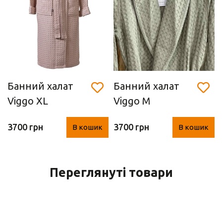
Банний халат
Банний халат
Viggo XL
Viggo M
(AQUANOVA,
(AQUANOVA,
3700 грн
3700 грн
В кошик
В кошик
Dusty Pink)
хакі)
Переглянуті товари