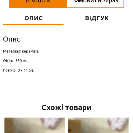
В кошик
Замовити зараз
Вази для квітів
Фігурки та статуетки
ОПИС
ВІДГУК
Підноси
Опис
Матеріал: кераміка.
Об'єм: 330 мл.
Розмір: 8 х 11 см.
Схожі товари