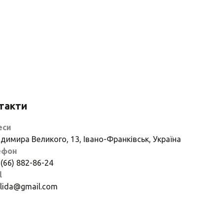
такти
еси
димира Великого, 13, Івано-Франківськ, Україна
ефон
 (66) 882-86-24
l
if.lida@gmail.com