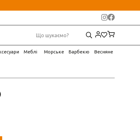
ксесуари
Меблі
Морське
Барбекю
Весняне
)