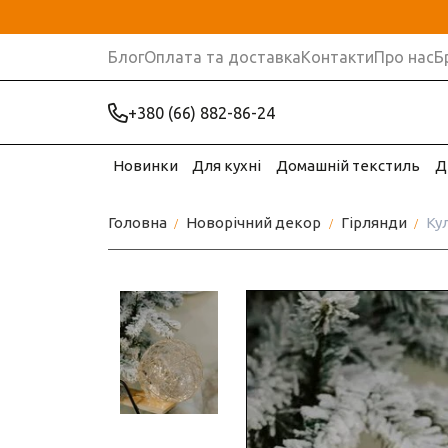
Блог
Оплата та доставка
Контакти
Про нас
Б
+380 (66) 882-86-24
Новинки
Для кухні
Домашній текстиль
Д
Головна
Новорічний декор
Гірлянди
Кул