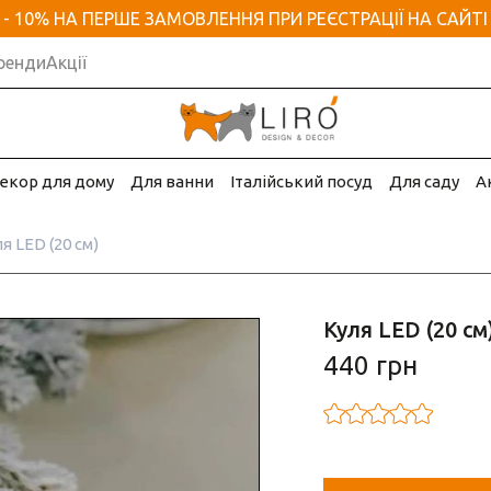
- 10% НА ПЕРШЕ ЗАМОВЛЕННЯ ПРИ РЕЄСТРАЦІЇ НА САЙТІ
ренди
Акції
екор для дому
Для ванни
Італійський посуд
Для саду
А
я LED (20 см)
Куля LED (20 см
440 грн