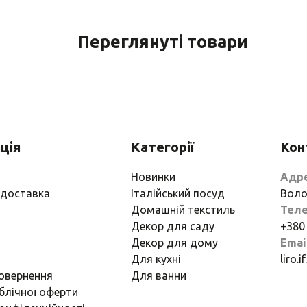
Переглянуті товари
ція
Категорії
Кон
Новинки
Адр
 доставка
Італійський посуд
Воло
Домашній текстиль
Тел
Декор для саду
+380
Декор для дому
Emai
Для кухні
liro.
повернення
Для ванни
блічної оферти