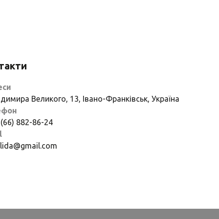
такти
еси
димира Великого, 13, Івано-Франківськ, Україна
ефон
 (66) 882-86-24
l
if.lida@gmail.com