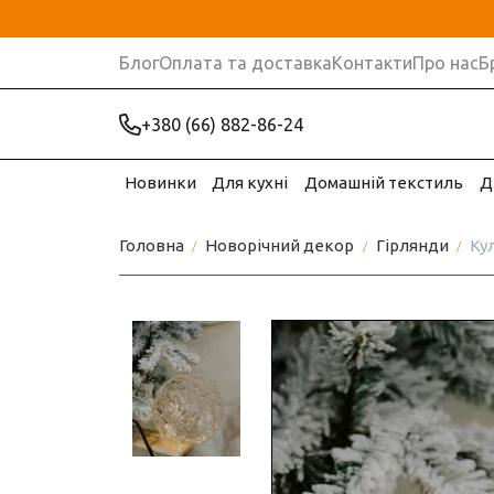
Блог
Оплата та доставка
Контакти
Про нас
Б
+380 (66) 882-86-24
Новинки
Для кухні
Домашній текстиль
Д
Головна
Новорічний декор
Гірлянди
Кул