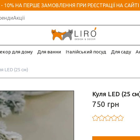
- 10% НА ПЕРШЕ ЗАМОВЛЕННЯ ПРИ РЕЄСТРАЦІЇ НА САЙТІ
ренди
Акції
екор для дому
Для ванни
Італійський посуд
Для саду
А
я LED (25 см)
Куля LED (25 см
750 грн