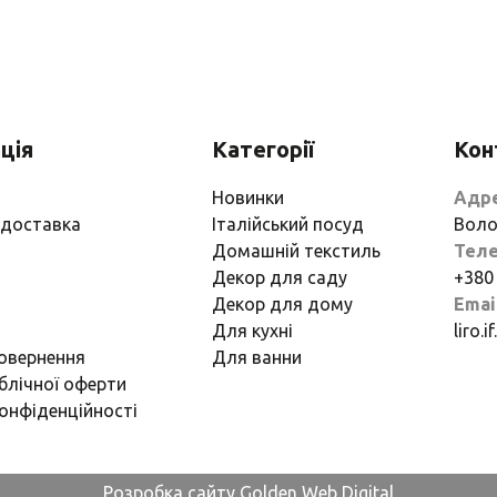
ція
Категорії
Кон
Новинки
Адр
 доставка
Італійський посуд
Воло
Домашній текстиль
Тел
Декор для саду
+380
Декор для дому
Emai
Для кухні
liro.
повернення
Для ванни
блічної оферти
онфіденційності
Розробка сайту Golden Web Digital