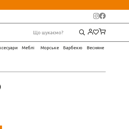
ксесуари
Меблі
Морське
Барбекю
Весняне
)