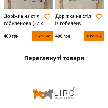
Доріжка на стіл
Доріжка на стіл
гобеленова (37 х
із гобелену
100 см)
"оливки" (37 х
480 грн
480 грн
В кошик
В кошик
100 см)
Переглянуті товари