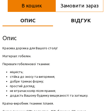
Вази для квітів
В кошик
Замовити зараз
Фігурки та статуетки
ОПИС
ВІДГУК
Підноси
Опис
Красива доріжка для Вашого столу!
Матеріал: гобелен.
Переваги гобеленової тканини:
міцність;
стійка до зносу та вигоряння;
добре тримає форму;
простий догляд;
не втрачає колір після прання;
додасть Вашому будинку вишуканості та затишку.
Країна-виробник тканини: Іспанія.