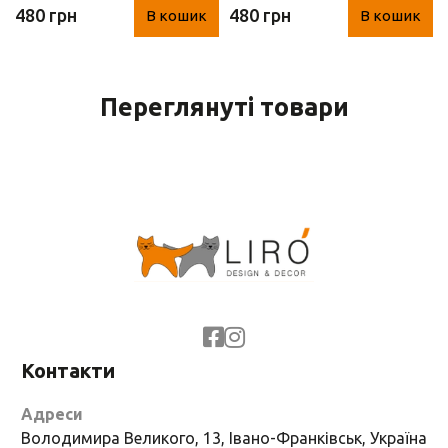
480 грн
480 грн
В кошик
В кошик
100 см)
Переглянуті товари
Контакти
Адреси
Володимира Великого, 13, Івано-Франківськ, Україна