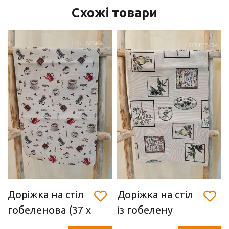
Схожі товари
Доріжка на стіл
Доріжка на стіл
гобеленова (37 х
із гобелену
100 см)
"оливки" (37 х