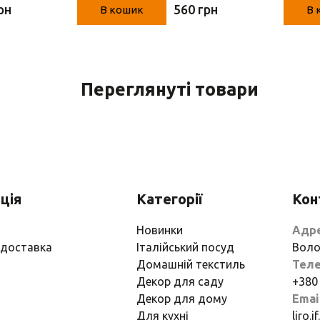
рн
560 грн
В кошик
В 
Переглянуті товари
ція
Категорії
Кон
Новинки
Адр
 доставка
Італійський посуд
Воло
Домашній текстиль
Тел
Декор для саду
+380
Декор для дому
Emai
Для кухні
liro.