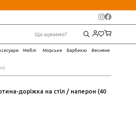
ксесуари
Меблі
Морське
Барбекю
Весняне
см)
ртина-доріжка на стіл / наперон (40