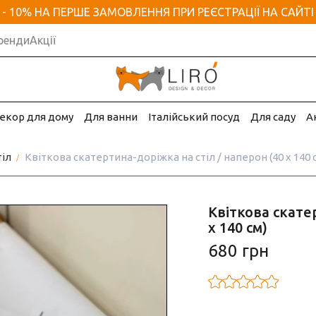
- 10% НА ПЕРШЕ ЗАМОВЛЕННЯ ПРИ РЕЄСТРАЦІЇ НА САЙТІ
ренди
Акції
екор для дому
Для ванни
Італійський посуд
Для саду
А
тіл
Квіткова скатертина-доріжка на стіл / наперон (40 х 140 
Квіткова скате
х 140 см)
680 грн