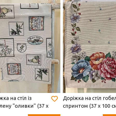
жка на стіл із
Доріжка на стіл гобе
лену "оливки" (37 х
спринтом (37 х 100 с
см)