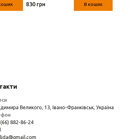
830 грн
1100 грн
кошик
В кошик
такти
еси
димира Великого, 13, Івано-Франківськ, Україна
ефон
 (66) 882-86-24
l
if.lida@gmail.com