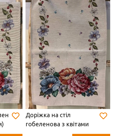
лен
Доріжка на стіл
Доріжка
м)
гобеленова з квітами
наперон
(45 х 140 см)
см) 150,