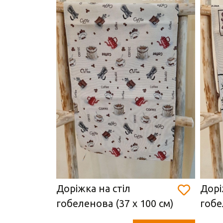
ня
Доріжка на стіл
Дорі
0 см)
гобеленова (37 х 100 см)
гобе
100 