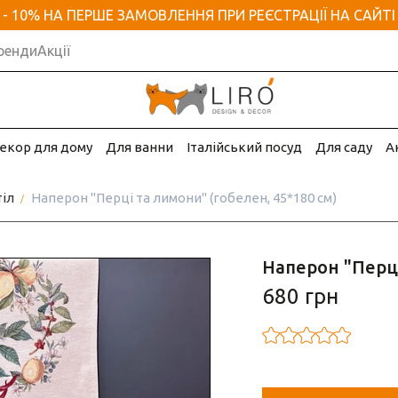
- 10% НА ПЕРШЕ ЗАМОВЛЕННЯ ПРИ РЕЄСТРАЦІЇ НА САЙТІ
ренди
Акції
екор для дому
Для ванни
Італійський посуд
Для саду
А
тіл
Наперон "Перці та лимони" (гобелен, 45*180 см)
Наперон "Перці
680 грн