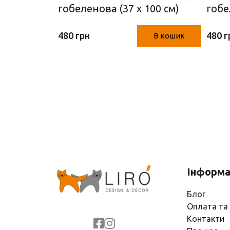
гобеленова (37 х 100 см)
гобе
100 
480 грн
480 г
В кошик
В кошик
Інформа
Блог
Оплата та
Контакти