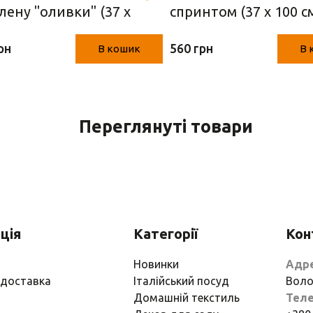
лену "оливки" (37 х
спринтом (37 х 100 с
см)
рн
560 грн
В кошик
В 
Переглянуті товари
ція
Категорії
Кон
Новинки
Адр
 доставка
Італійський посуд
Воло
Домашній текстиль
Тел