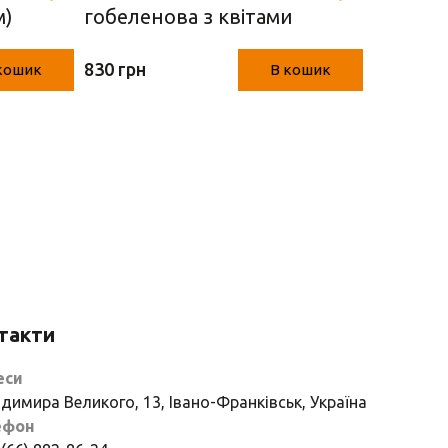
м)
гобеленова з квітами
наперон
(45 х 140 см)
см) 150,
830 грн
1100 грн
кошик
В кошик
такти
еси
димира Великого, 13, Івано-Франківськ, Україна
ефон