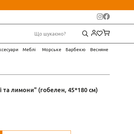
ксесуари
Меблі
Морське
Барбекю
Весняне
 та лимони" (гобелен, 45*180 см)