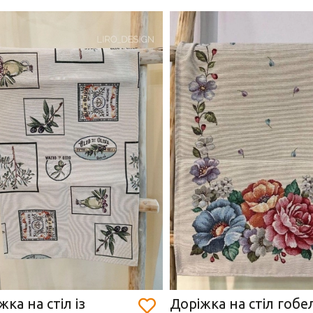
жка на стіл із
Доріжка на стіл гобе