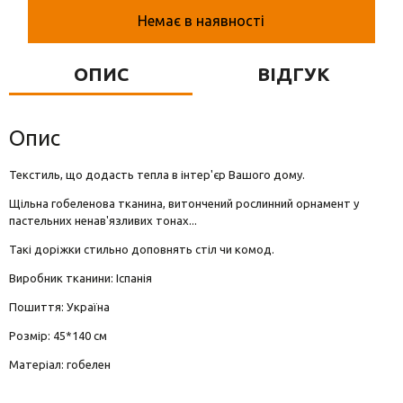
Вази для квітів
Немає в наявності
Фігурки та статуетки
ОПИС
ВІДГУК
Підноси
Опис
Текстиль, що додасть тепла в інтер'єр Вашого дому.
Щільна гобеленова тканина, витончений рослинний орнамент у
пастельних ненав'язливих тонах...
Такі доріжки стильно доповнять стіл чи комод.
Виробник тканини: Іспанія
Пошиття: Україна
Розмір: 45*140 см
Матеріал: гобелен