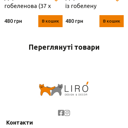
гобеленова (37 х
із гобелену
100 см)
"оливки" (37 х
480 грн
480 грн
В кошик
В кошик
100 см)
Переглянуті товари
Контакти