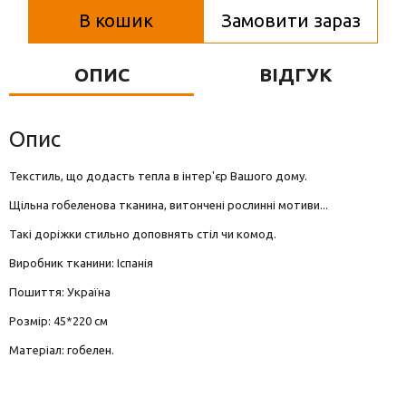
Вази для квітів
В кошик
Замовити зараз
Фігурки та статуетки
ОПИС
ВІДГУК
Підноси
Опис
Текстиль, що додасть тепла в інтер'єр Вашого дому.
Щільна гобеленова тканина, витончені рослинні мотиви...
Такі доріжки стильно доповнять стіл чи комод.
Виробник тканини: Іспанія
Пошиття: Україна
Розмір: 45*220 см
Матеріал: гобелен.