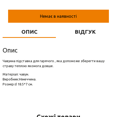
Вази для квітів
Фігурки та статуетки
Немає в наявності
Підноси
ОПИС
ВІДГУК
Опис
Чавунна підставка для гарячого , яка допоможе зберегти вашу
страву теплою якомога довше.
Матеріал: чавун.
Виробник:Німеччина.
Розмір:d 18.5*7 см.