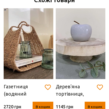
Схожі товари
Газетниця
Дерев'яна
(водяний
тортівниця,
гіацинт, 34 х 33 х
фруктівниця
2720 грн
1145 грн
В кошик
В кошик
29 см)