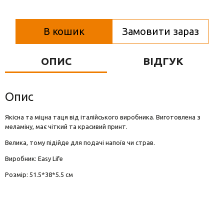
Вази для квітів
Фігурки та статуетки
В кошик
Замовити зараз
Підноси
ОПИС
ВІДГУК
Опис
Якісна та міцна таця від італійського виробника. Виготовлена з
меламіну, має чіткий та красивий принт.
Велика, тому підійде для подачі напоїв чи страв.
Виробник: Easy Life
Розмір: 51.5*38*5.5 см