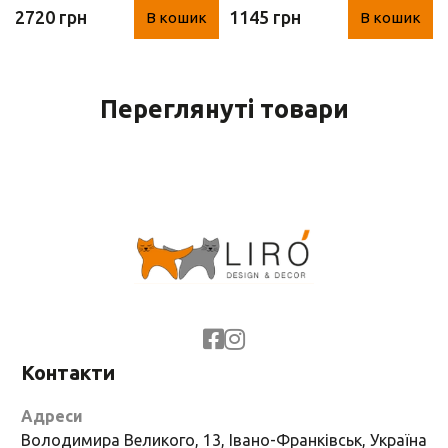
2720 грн
1145 грн
В кошик
В кошик
29 см)
Переглянуті товари
Контакти
Адреси
Володимира Великого, 13, Івано-Франківськ, Україна