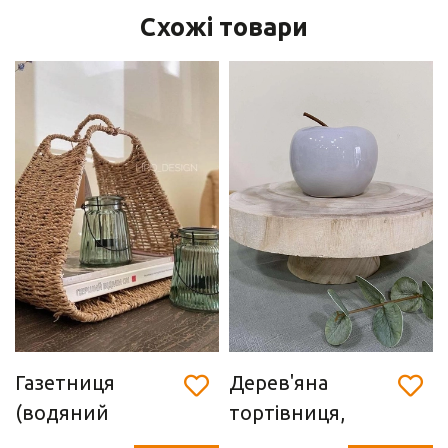
Схожі товари
Газетниця
Дерев'яна
(водяний
тортівниця,
гіацинт, 34 х 33 х
фруктівниця