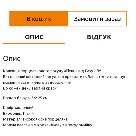
Вази для квітів
Фігурки та статуетки
В кошик
Замовити зараз
Підноси
ОПИС
ВІДГУК
Опис
Колекція порцелянового посуду «Fleuri» від Easy Life!
Витончений квітковий посуд, що прикрасить Ваш стіл та подарує
моменти естетичного задоволення!
Бо кожен день вартий краси!
Розмір блюда: 36*25 см
Колір: молочний
Виробник: Італія
Матеріал: високоякісна порцеляна
Можна класти в мікрохвильову та посудомийну.