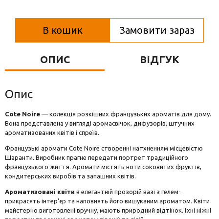
Вази для квітів
Фігурки та статуетки
В кошик
Замовити зараз
Підноси
ОПИС
ВІДГУК
Опис
Cote Noire
— колекція розкішних французьких ароматів для дому.
Вона представлена у вигляді аромасвічок, дифузорів, штучних
ароматизованих квітів і спреїв.
Французькі аромати Cote Noire створенні натхненням місцевістю
Шаранти. Виробник прагне передати портрет традиційного
французького життя. Аромати містять ноти соковитих фруктів,
кондитерських виробів та запашних квітів.
Ароматизовані квіти
в елегантній прозорій вазі з гелем-
прикрасять інтер'єр та наповнять його вишуканим ароматом. Квіти
майстерно виготовлені вручну, мають природний відтінок. Їхні ніжні