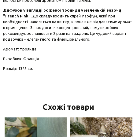
пелюстки просочені ароматом півоній та лілій.
Дифузор у вигляді рожевої троянди у маленькій вазочці
"Frеnch Pink".
До складу входить спрей-парфум, який при
необхідності наноситься на квітку, а вона вже віддаватиме аромат
в приміщення. Запах досить концентрований, тому виробник
рекомендує розпилювати 2 рази на тиждень. Це чудовий варіант
подарунка – елегантного та функціонального.
Аромат: троянда
Виробник: Франція
Розмір: 13*5 см.
Схожі товари