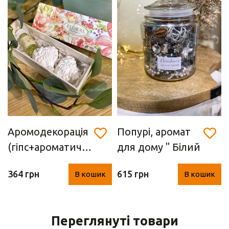
Аромодекорація
Попурі, аромат
(гіпс+ароматичне
для дому " Білий
масло лілії)
мускус"
364 грн
615 грн
В кошик
В кошик
Переглянуті товари