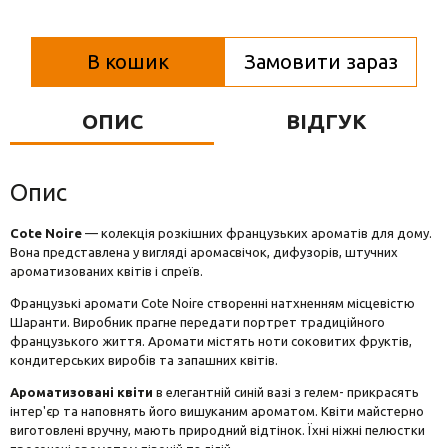
Вази для квітів
Фігурки та статуетки
В кошик
Замовити зараз
Підноси
ОПИС
ВІДГУК
Опис
Cote Noire
— колекція розкішних французьких ароматів для дому.
Вона представлена у вигляді аромасвічок, дифузорів, штучних
ароматизованих квітів і спреїв.
Французькі аромати Cote Noire створенні натхненням місцевістю
Шаранти. Виробник прагне передати портрет традиційного
французького життя. Аромати містять ноти соковитих фруктів,
кондитерських виробів та запашних квітів.
Ароматизовані квіти
в елегантній синій вазі з гелем- прикрасять
інтер'єр та наповнять його вишуканим ароматом. Квіти майстерно
виготовлені вручну, мають природний відтінок. Їхні ніжні пелюстки