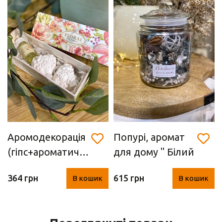
Аромодекорація
Попурі, аромат
(гіпс+ароматичне
для дому " Білий
масло лілії)
мускус"
364 грн
615 грн
В кошик
В кошик