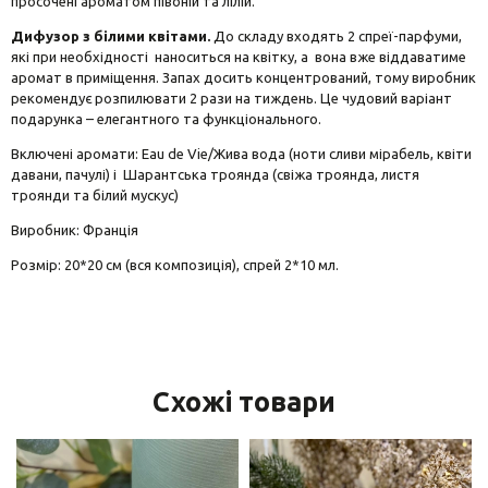
просочені ароматом півоній та лілій.
Дифузор з білими квітами.
До складу входять 2 спреї-парфуми,
які при необхідності наноситься на квітку, а вона вже віддаватиме
аромат в приміщення. Запах досить концентрований, тому виробник
рекомендує розпилювати 2 рази на тиждень. Це чудовий варіант
подарунка – елегантного та функціонального.
Включені аромати: Eau de Vie/Жива вода (ноти сливи мірабель, квіти
давани, пачулі) і Шарантська троянда (свіжа троянда, листя
троянди та білий мускус)
Виробник: Франція
Розмір: 20*20 см (вся композиція), спрей 2*10 мл.
Схожі товари