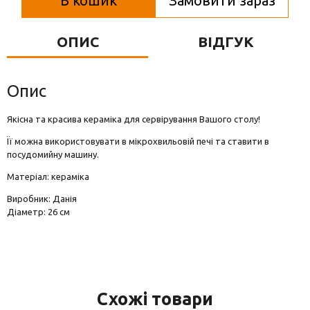
В кошик
Замовити зараз
Вази для квітів
Фігурки та статуетки
ОПИС
ВІДГУК
Підноси
Опис
Якісна та красива кераміка для сервірування Вашого столу!
Її можна використовувати в мікрохвильовій печі та ставити в
посудомийну машину.
Матеріал: кераміка
Виробник: Данія
Діаметр: 26 см
Схожі товари