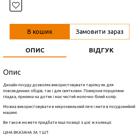
Вази для квітів
Фігурки та статуетки
Підноси
В кошик
Замовити зараз
ОПИС
ВІДГУК
Опис
Дизайн посуду дозволяє використовувати тарілку як для
повсякденних обідів, так і для святкових. Поверхня порцеляни
гладка, приємна на дотик і має чистий молочно-білий колір.
Можна використовувати в мікрохвильовій печі і мити в посудомийній
машині.
Ви також можете придбати інші позиції з цієї ж колекції.
ЦІНА ВКАЗАНА ЗА 1 ШТ.