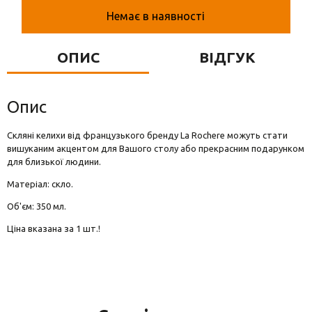
Вази для квітів
Немає в наявності
Фігурки та статуетки
ОПИС
ВІДГУК
Підноси
Опис
Скляні келихи від французького бренду La Rochere можуть стати
вишуканим акцентом для Вашого столу або прекрасним подарунком
для близької людини.
Матеріал: скло.
Об'єм: 350 мл.
Ціна вказана за 1 шт.!