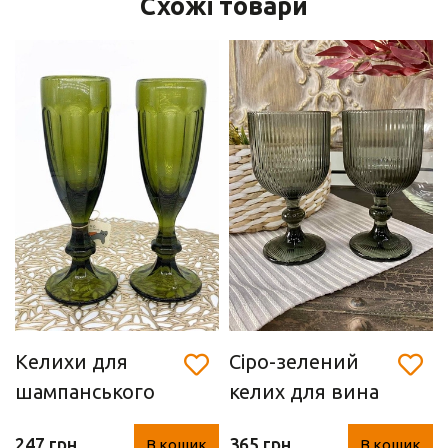
Схожі товари
Келихи для
Сіро-зелений
шампанського
келих для вина
"Green" (з, 2 шт.)
(350 мл)
247 грн
365 грн
В кошик
В кошик