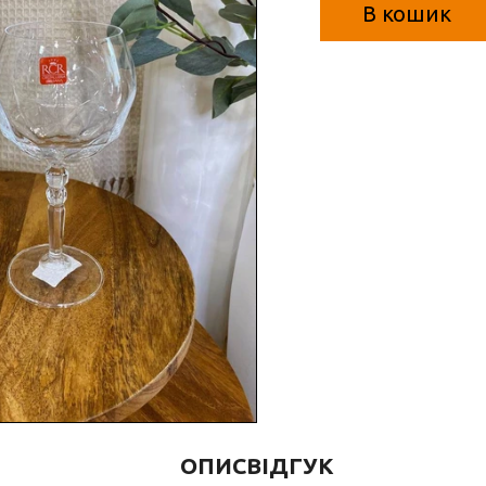
В кошик
ОПИС
ВІДГУК