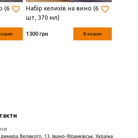
о (6
Набір келихів на вино (6
Келих д
шт, 370 мл)
Італія, 
1300 грн
320 грн
кошик
В кошик
такти
еси
димира Великого, 13, Івано-Франківськ, Україна