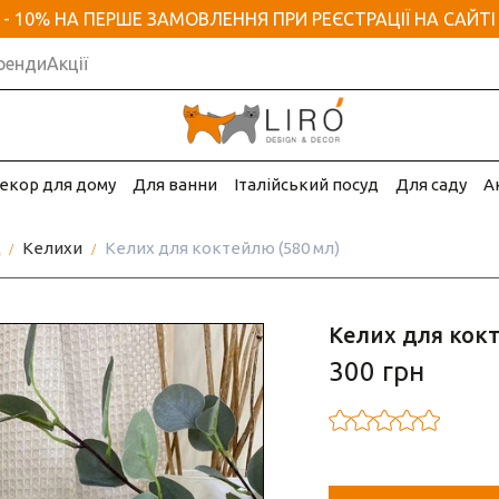
- 10% НА ПЕРШЕ ЗАМОВЛЕННЯ ПРИ РЕЄСТРАЦІЇ НА САЙТІ
ренди
Акції
екор для дому
Для ванни
Італійський посуд
Для саду
А
д
Келихи
Келих для коктейлю (580 мл)
Келих для кокт
300 грн