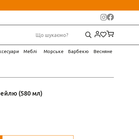
ксесуари
Меблі
Морське
Барбекю
Весняне
ейлю (580 мл)