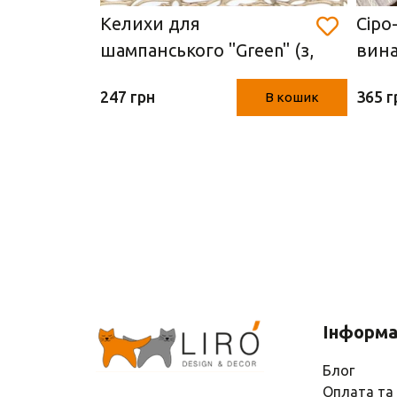
gano
Келихи для
Сіро
л)
шампанського "Green" (з,
вина
2 шт.)
247 грн
365 г
В кошик
В кошик
Інформа
Блог
Оплата та