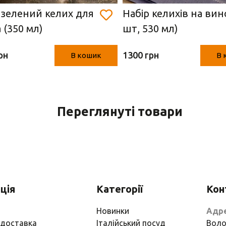
-зелений келих для
Набір келихів на вин
 (350 мл)
шт, 530 мл)
рн
1300 грн
В кошик
В 
Переглянуті товари
ція
Категорії
Кон
Новинки
Адр
 доставка
Італійський посуд
Воло