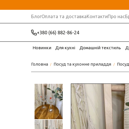
Блог
Оплата та доставка
Контакти
Про нас
Б
+380 (66) 882-86-24
Новинки
Для кухні
Домашній текстиль
Д
Головна
Посуд та кухонне приладдя
Посу