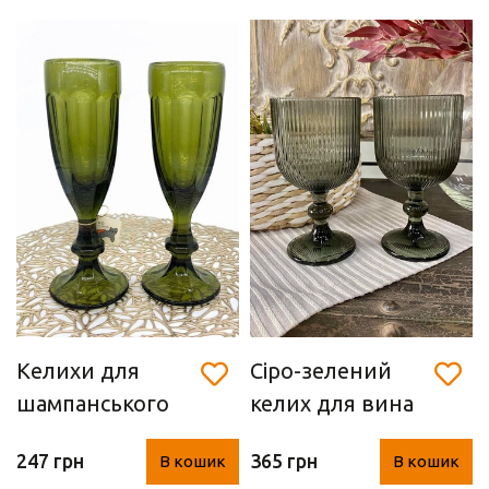
Келихи для
Сіро-зелений
шампанського
келих для вина
"Green" (з, 2 шт.)
(350 мл)
247 грн
365 грн
В кошик
В кошик