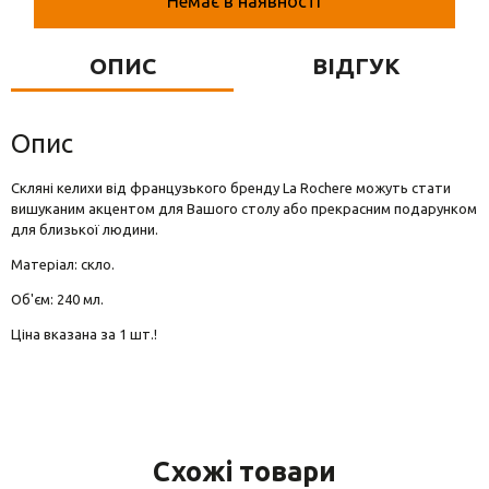
Немає в наявності
Вази для квітів
Фігурки та статуетки
ОПИС
ВІДГУК
Підноси
Опис
Cкляні келихи від французького бренду La Rochere можуть стати
вишуканим акцентом для Вашого столу або прекрасним подарунком
для близької людини.
Матеріал: скло.
Об'єм: 240 мл.
Ціна вказана за 1 шт.!
Схожі товари