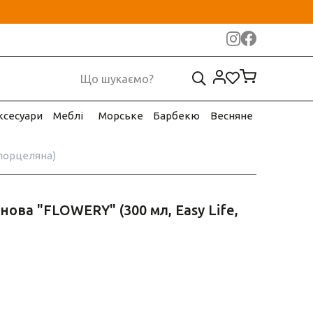
ксесуари
Меблі
Морське
Барбекю
Весняне
 порцеляна)
ова "FLOWERY" (300 мл, Easy Life,