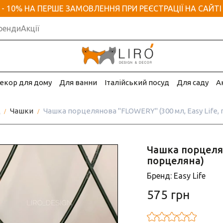
- 10% НА ПЕРШЕ ЗАМОВЛЕННЯ ПРИ РЕЄСТРАЦІЇ НА САЙТІ
ренди
Акції
екор для дому
Для ванни
Італійський посуд
Для саду
А
д
Чашки
Чашка порцелянова "FLOWERY" (300 мл, Easy Life,
Чашка порцелян
порцеляна)
Бренд: Easy Life
575 грн