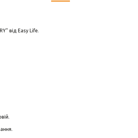
" від Easy Lifе.
вій.
ання.