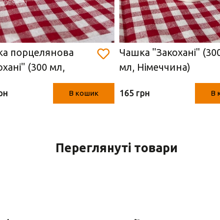
а порцелянова
Чашка "Закохані" (30
охані" (300 мл,
мл, Німеччина)
ччина)
рн
165 грн
В кошик
В 
Переглянуті товари