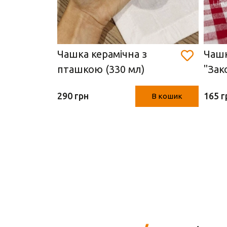
 для
Чашка керамічна з
Чашк
" (Easy
пташкою (330 мл)
"Зак
Німе
290 грн
165 г
В кошик
В кошик