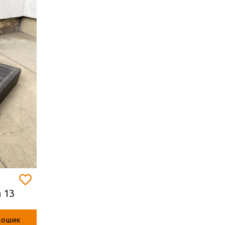
h 13
кошик