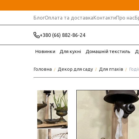
Блог
Оплата та доставка
Контакти
Про нас
Б
+380 (66) 882-86-24
Новинки
Для кухні
Домашній текстиль
Д
Головна
Декор для саду
Для птахів
Годі