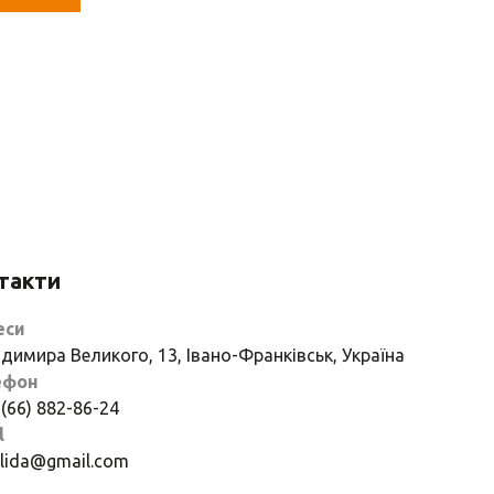
такти
еси
димира Великого, 13, Івано-Франківськ, Україна
ефон
 (66) 882-86-24
l
if.lida@gmail.com