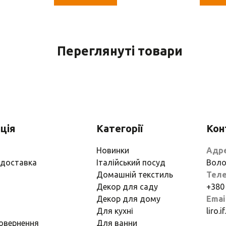
Переглянуті товари
ція
Категорії
Кон
Новинки
Адр
 доставка
Італійський посуд
Воло
Домашній текстиль
Тел
Декор для саду
+380
Декор для дому
Emai
Для кухні
liro.
повернення
Для ванни