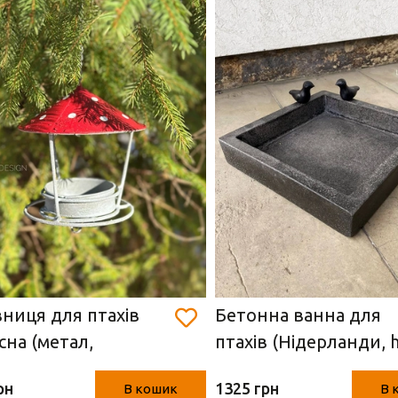
вниця для птахів
Бетонна ванна для
існа (метал,
птахів (Нідерланди, 
ччина, h 18/25*15.5
см, 32*32 см)
рн
1325 грн
В кошик
В 