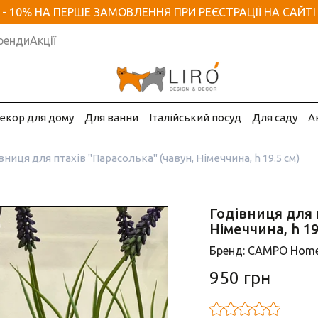
- 10% НА ПЕРШЕ ЗАМОВЛЕННЯ ПРИ РЕЄСТРАЦІЇ НА САЙТІ
ренди
Акції
екор для дому
Для ванни
Італійський посуд
Для саду
А
вниця для птахів "Парасолька" (чавун, Німеччина, h 19.5 см)
Годівниця для 
Німеччина, h 19
Бренд: CAMPO Home
950 грн