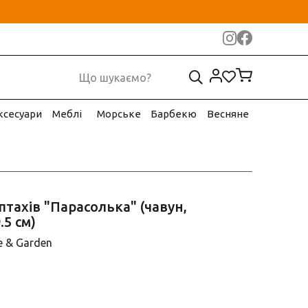
ксесуари
Меблі
Морське
Барбекю
Весняне
птахів "Парасолька" (чавун,
.5 см)
 & Garden