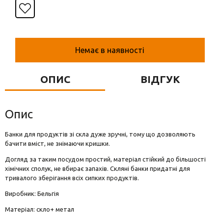
Вази для квітів
Фігурки та статуетки
Підноси
Немає в наявності
ОПИС
ВІДГУК
Опис
Банки для продуктів зі скла дуже зручні, тому що дозволяють
бачити вміст, не знімаючи кришки.
Догляд за таким посудом простий, матеріал стійкий до більшості
хімічних сполук, не вбирає запахів. Скляні банки придатні для
тривалого зберігання всіх сипких продуктів.
Виробник: Бельгія
Матеріал: скло+ метал