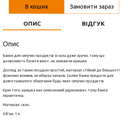
Вази для квітів
В кошик
Замовити зараз
Фігурки та статуетки
ОПИС
ВІДГУК
Підноси
Опис
Банки для сипучих продуктів зі скла дуже зручні, тому що
дозволяють бачити вміст, не знімаючи кришки.
Догляд за таким посудом простий, матеріал стійкий до більшості
фізичних впливів, не вбирає запахів. Скляні банки придатні для
довготривалого зберігання будь-яких сипучих продуктів.
Крім того, кришка має силіконовий ущільнювач, тому банка
герметична.
Матеріал: скло.
Об'єм: 1 л.