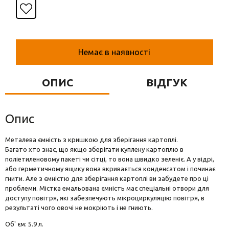
Вази для квітів
Фігурки та статуетки
Підноси
Немає в наявності
ОПИС
ВІДГУК
Опис
Металева ємність з кришкою для зберігання картоплі.
Багато хто знає, що якщо зберігати куплену картоплю в
поліетиленовому пакеті чи сітці, то вона швидко зеленіє. А у відрі,
або герметичному ящику вона вкривається конденсатом і починає
гнити. Але з ємністю для зберігання картоплі ви забудете про ці
проблеми. Містка емальована ємність має спеціальні отвори для
доступу повітря, які забезпечують мікроциркуляцію повітря, в
результаті чого овочі не мокріють і не гниють.
Об' єм: 5.9 л.