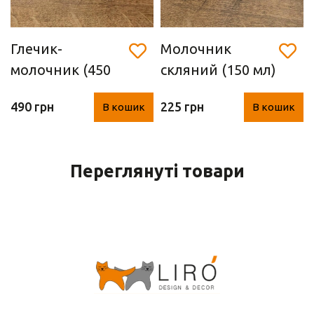
Глечик-
Молочник
молочник (450
скляний (150 мл)
мл)
490 грн
225 грн
В кошик
В кошик
Переглянуті товари