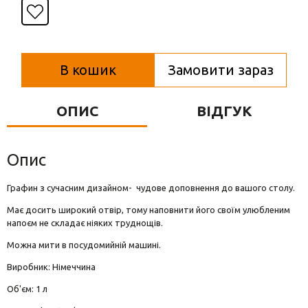
Вази для квітів
Фігурки та статуетки
Підноси
В кошик
Замовити зараз
ОПИС
ВІДГУК
Опис
Графин з сучасним дизайном- чудове доповнення до вашого столу.
Має досить широкий отвір, тому наповнити його своїм улюбленим
напоєм не складає ніяких труднощів.
Можна мити в посудомийній машині.
Виробник: Німеччина
Об'єм: 1 л