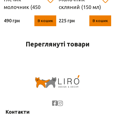
молочник (450
скляний (150 мл)
мл)
490 грн
225 грн
В кошик
В кошик
Переглянуті товари
Контакти