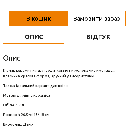
Вази для квітів
Фігурки та статуетки
В кошик
Замовити зараз
Підноси
ОПИС
ВІДГУК
Опис
Глечик керамічний для води, компоту, молока чи лимонаду...
Класична красива форма, зручний у використанні.
Також ідеальний варіант для квітів.
Матеріал: міцна кераміка
Об'єм: 1.7 л
Розмір: h 20.5*d 13*18 см
Виробник: Данія