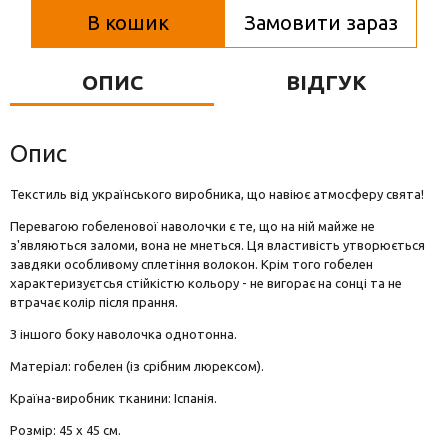
Вази для квітів
В кошик
Замовити зараз
Фігурки та статуетки
ОПИС
ВІДГУК
Підноси
Опис
Текстиль від українського виробника, що навіює атмосферу свята!
Перевагою гобеленової наволочки є те, що на ній майже не
з'являються заломи, вона не мнеться. Ця властивість утворюється
завдяки особливому сплетіння волокон. Крім того гобелен
характеризуєтсья стійкістю кольору - не вигорає на сонці та не
втрачає колір після прання.
З іншого боку наволочка однотонна.
Матеріал: гобелен (із срібним люрексом).
Країна-виробник тканини: Іспанія.
Розмір: 45 х 45 см.