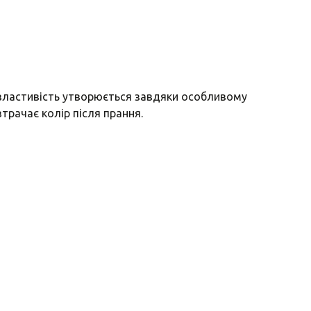
я властивість утворюється завдяки особливому
втрачає колір після прання.