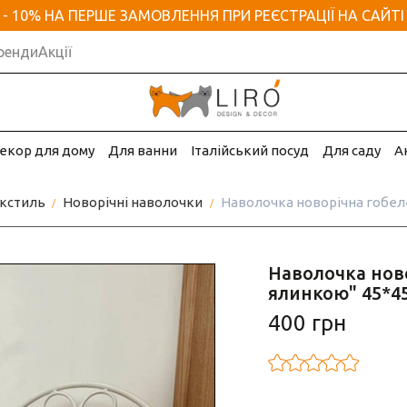
- 10% НА ПЕРШЕ ЗАМОВЛЕННЯ ПРИ РЕЄСТРАЦІЇ НА САЙТІ
ренди
Акції
екор для дому
Для ванни
Італійський посуд
Для саду
А
кстиль
Новорічні наволочки
Наволочка новорічна гобел
Наволочка нов
ялинкою" 45*45
400 грн