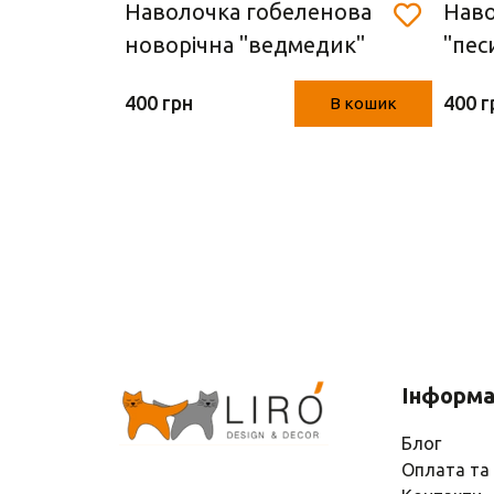
чна
Наволочка гобеленова
Наво
см)
новорічна "ведмедик"
"пес
(45*45 см)
400 грн
400 г
В кошик
В кошик
Інформа
Блог
Оплата та