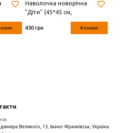
а
Наволочка новорічна
Декора
"Діти" (45*45 см,
новорі
гобелен)
"Діти" (
430 грн
430 грн
кошик
В кошик
такти
еси
димира Великого, 13, Івано-Франківськ, Україна