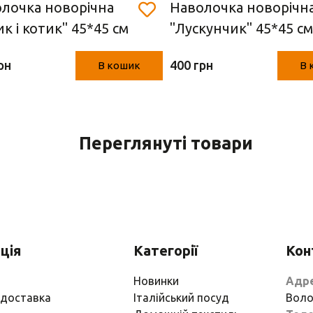
лочка новорічна
Наволочка новорічн
ик і котик" 45*45 см
"Лускунчик" 45*45 см
рн
400 грн
В кошик
В 
Переглянуті товари
ція
Категорії
Кон
Новинки
Адр
 доставка
Італійський посуд
Воло