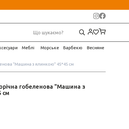
ксесуари
Меблі
Морське
Барбекю
Весняне
енова "Машина з ялинкою" 45*45 см
орічна гобеленова "Машина з
 см