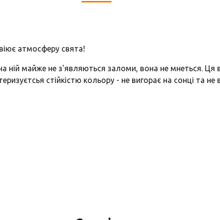
авіює атмосферу свята!
на ній майже не з'являються заломи, вона не мнеться. Ц
еризуєтсья стійкістю кольору - не вигорає на сонці та не 